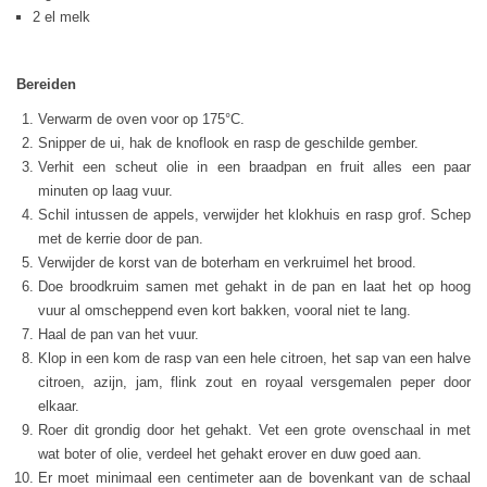
2 el melk
Bereiden
Verwarm de oven voor op 175°C.
Snipper de ui, hak de knoflook en rasp de geschilde gember.
Verhit een scheut olie in een braadpan en fruit alles een paar
minuten op laag vuur.
Schil intussen de appels, verwijder het klokhuis en rasp grof. Schep
met de kerrie door de pan.
Verwijder de korst van de boterham en verkruimel het brood.
Doe broodkruim samen met gehakt in de pan en laat het op hoog
vuur al omscheppend even kort bakken, vooral niet te lang.
Haal de pan van het vuur.
Klop in een kom de rasp van een hele citroen, het sap van een halve
citroen, azijn, jam, flink zout en royaal versgemalen peper door
elkaar.
Roer dit grondig door het gehakt. Vet een grote ovenschaal in met
wat boter of olie, verdeel het gehakt erover en duw goed aan.
Er moet minimaal een centimeter aan de bovenkant van de schaal