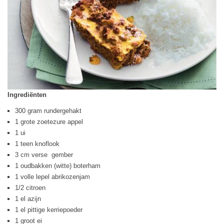
Ingrediënten
300 gram rundergehakt
1 grote zoetezure appel
1 ui
1 teen knoflook
3 cm verse gember
1 oudbakken (witte) boterham
1 volle lepel abrikozenjam
1/2 citroen
1 el azijn
1 el pittige kerriepoeder
1 groot ei