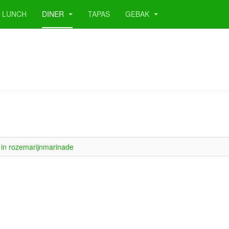
LUNCH
DINER
TAPAS
GEBAK
a in ro­ze­ma­rijn­ma­ri­na­de